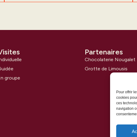
Visites
Partenaires
ndividuelle
Chocolaterie Nougalet
Guidée
Grotte de Limousis
n groupe
Pour offrir 
cookies pour
ces technolo
navigation ou
consentement
Ac